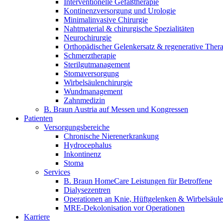
Interventionelle Gefäßtherapie
Kontinenzversorgung und Urologie
Minimalinvasive Chirurgie
Nahtmaterial & chirurgische Spezialitäten
Neurochirurgie
Orthopädischer Gelenkersatz & regenerative Ther
Schmerztherapie
Sterilgutmanagement
Stomaversorgung
Wirbelsäulenchirurgie
Wundmanagement
Zahnmedizin
B. Braun Austria auf Messen und Kongressen
Patienten
Versorgungsbereiche
Chronische Nierenerkrankung
Hydrocephalus
Inkontinenz
Stoma
Services
B. Braun HomeCare Leistungen für Betroffene
Dialysezentren
Operationen an Knie, Hüftgelenken & Wirbelsäule
MRE-Dekolonisation vor Operationen
Karriere