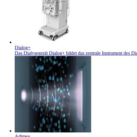
Kontakt
Dialog+
Das Dialysegerät Dialog+ bildet das zentrale Instrument des Di
Finden Sie Ihren Job
Entdecken Sie Ihre Karrierechancen bei B. Braun. Durchsuchen 
Home Care
Adimea