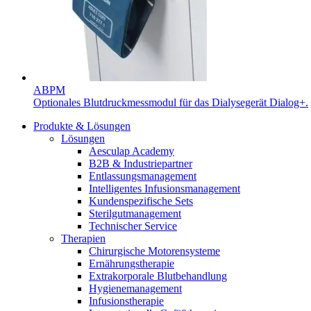
ABPM
Optionales Blutdruckmessmodul für das Dialysegerät Dialog+.
Produkte & Lösungen
Lösungen
Aesculap Academy
B2B & Industriepartner
Entlassungsmanagement
Intelligentes Infusionsmanagement
Kundenspezifische Sets
Sterilgutmanagement
Technischer Service
Therapien
Chirurgische Motorensysteme
Ernährungstherapie
Extrakorporale Blutbehandlung
Hygienemanagement
Infusionstherapie