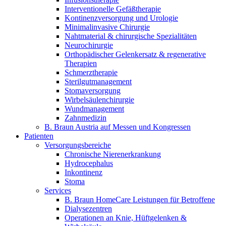
Interventionelle Gefäßtherapie
Kontinenzversorgung und Urologie
Minimalinvasive Chirurgie
Nahtmaterial & chirurgische Spezialitäten
Neurochirurgie
Orthopädischer Gelenkersatz & regenerative
Therapien
Schmerztherapie
Sterilgutmanagement
Stomaversorgung
Wirbelsäulenchirurgie
Wundmanagement
Zahnmedizin
B. Braun Austria auf Messen und Kongressen
Patienten
Versorgungsbereiche
Chronische Nierenerkrankung
Hydrocephalus
Inkontinenz
Stoma
Services
B. Braun HomeCare Leistungen für Betroffene
Dialysezentren
Operationen an Knie, Hüftgelenken &