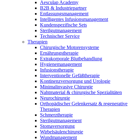
Home Care
Aesculap Academy
B2B & Industriepartner
Medien
Therapien
Wir koordinieren Ihre medizinische Versorgung nach der
Entlassungsmanagement
Entlassung aus dem Krankenhaus. Weitere Informationen
Intelligentes Infusionsmanagement
finden Sie auf unserer Seite zur häuslichen Pflege.
Kontakt
Kundenspezifische Sets
B. Braun Austria auf Messen und Kongressen
Sterilgutmanagement
Technischer Service
Therapien
Chirurgische Motorensysteme
Ernährungstherapie
Extrakorporale Blutbehandlung
Hygienemanagement
Infusionstherapie
Interventionelle Gefäßtherapie
Kontinenzversorgung und Urologie
Minimalinvasive Chirurgie
Nahtmaterial & chirurgische Spezialitäten
Neurochirurgie
Orthopädischer Gelenkersatz & regenerative
Therapien
Innovation Hub
Produkt-Katalog
Schmerztherapie
Sterilgutmanagement
Lassen Sie uns gemeinsam Innovationen in der
Finden Sie das Produkt, nach dem Sie suchen. Besuchen Sie
Stomaversorgung
Medizintechnik vorantreiben. Erfahren Sie mehr über unser
den B. Braun Produktkatalog mit unserem kompletten
Wirbelsäulenchirurgie
Innovationszentrum und präsentieren Sie Ihre Idee.
Portfolio.
Wundmanagement