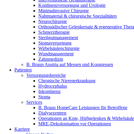
Wir koordinieren Ihre medizinische Versorgung nach der Entlas
Kontinenzversorgung und Urologie
Minimalinvasive Chirurgie
Nahtmaterial & chirurgische Spezialitäten
Neurochirurgie
Orthopädischer Gelenkersatz & regenerative Ther
Schmerztherapie
Sterilgutmanagement
Stomaversorgung
Wirbelsäulenchirurgie
Wundmanagement
Zahnmedizin
B. Braun Austria auf Messen und Kongressen
Patienten
Versorgungsbereiche
Chronische Nierenerkrankung
Hydrocephalus
Inkontinenz
Stoma
Produkt-Katalog
Services
Innovation Hub
B. Braun HomeCare Leistungen für Betroffene
Finden Sie das Produkt, nach dem Sie suchen. Besuchen Sie de
Dialysezentren
Lassen Sie uns gemeinsam Innovationen in der Medizintechnik v
Operationen an Knie, Hüftgelenken & Wirbelsäule
MRE-Dekolonisation vor Operationen
Karriere