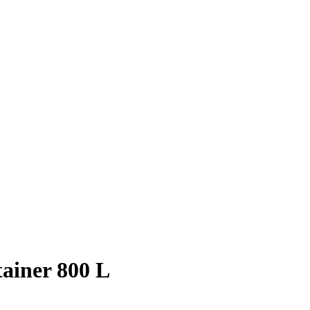
apien
ainer 800 L