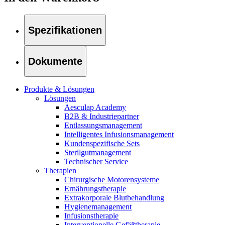
Kontakt
Spezifikationen
Dokumente
Produkte & Lösungen
Lösungen
Aesculap Academy
B2B & Industriepartner
Entlassungsmanagement
Intelligentes Infusionsmanagement
Kundenspezifische Sets
Sterilgutmanagement
Technischer Service
Therapien
Finden Sie Ihren Job
Chirurgische Motorensysteme
Ernährungstherapie
Entdecken Sie Ihre Karrierechancen bei B. Braun. Durchsuchen 
Extrakorporale Blutbehandlung
Hygienemanagement
Home Care
Infusionstherapie
Interventionelle Gefäßtherapie