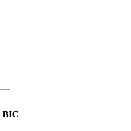
apien
+ BIC