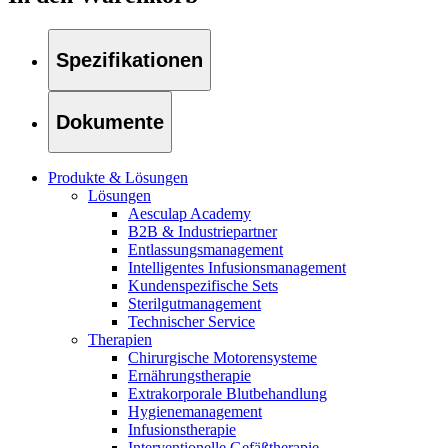
Kontakt
Spezifikationen
Dokumente
Produkte & Lösungen
Lösungen
Aesculap Academy
B2B & Industriepartner
Entlassungsmanagement
Intelligentes Infusionsmanagement
Kundenspezifische Sets
Sterilgutmanagement
Technischer Service
Therapien
Finden Sie Ihren Job
Chirurgische Motorensysteme
Ernährungstherapie
Entdecken Sie Ihre Karrierechancen bei B. Braun. Durchsuchen 
Extrakorporale Blutbehandlung
Hygienemanagement
Home Care
Infusionstherapie
Interventionelle Gefäßtherapie