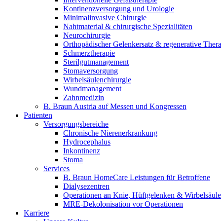
Wir koordinieren Ihre medizinische Versorgung nach der Entlas
Kontinenzversorgung und Urologie
Minimalinvasive Chirurgie
Nahtmaterial & chirurgische Spezialitäten
Neurochirurgie
Orthopädischer Gelenkersatz & regenerative Ther
Schmerztherapie
Sterilgutmanagement
Stomaversorgung
Wirbelsäulenchirurgie
Wundmanagement
Zahnmedizin
B. Braun Austria auf Messen und Kongressen
Patienten
Versorgungsbereiche
Chronische Nierenerkrankung
Hydrocephalus
Inkontinenz
Stoma
Produkt-Katalog
Services
Innovation Hub
B. Braun HomeCare Leistungen für Betroffene
Finden Sie das Produkt, nach dem Sie suchen. Besuchen Sie de
Dialysezentren
Lassen Sie uns gemeinsam Innovationen in der Medizintechnik v
Operationen an Knie, Hüftgelenken & Wirbelsäule
MRE-Dekolonisation vor Operationen
Karriere