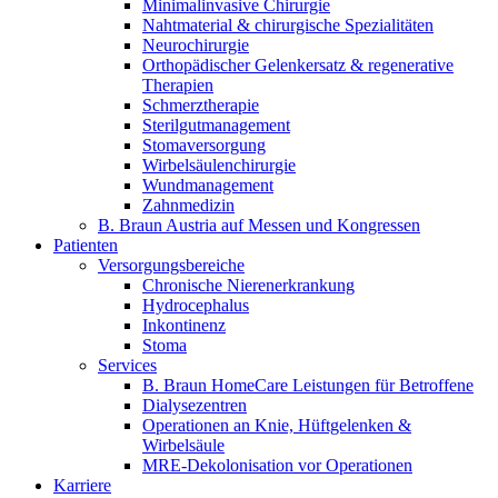
Minimalinvasive Chirurgie
Nahtmaterial & chirurgische Spezialitäten
Neurochirurgie
Orthopädischer Gelenkersatz & regenerative
Therapien
Schmerztherapie
Sterilgutmanagement
Stomaversorgung
Wirbelsäulenchirurgie
Wundmanagement
Zahnmedizin
B. Braun Austria auf Messen und Kongressen
Patienten
Versorgungsbereiche
Chronische Nierenerkrankung
Hydrocephalus
Inkontinenz
Stoma
Services
B. Braun HomeCare Leistungen für Betroffene
Dialysezentren
Operationen an Knie, Hüftgelenken &
Wirbelsäule
MRE-Dekolonisation vor Operationen
Karriere