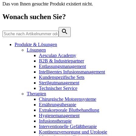
Home Care
Das von Ihnen gesuchte Produkt existiert nicht.
Medien
Therapien
Wir koordinieren Ihre medizinische Versorgung nach der
Wonach suchen Sie?
Entlassung aus dem Krankenhaus. Weitere Informationen
finden Sie auf unserer Seite zur häuslichen Pflege.
Kontakt
B. Braun Austria auf Messen und Kongressen
Produkte & Lösungen
Lösungen
Aesculap Academy
B2B & Industriepartner
Entlassungsmanagement
Intelligentes Infusionsmanagement
Kundenspezifische Sets
Sterilgutmanagement
Technischer Service
Therapien
Chirurgische Motorensysteme
Ernährungstherapie
Extrakorporale Blutbehandlung
Innovation Hub
Produkt-Katalog
Hygienemanagement
Lassen Sie uns gemeinsam Innovationen in der
Infusionstherapie
Finden Sie das Produkt, nach dem Sie suchen. Besuchen Sie
Medizintechnik vorantreiben. Erfahren Sie mehr über unser
Interventionelle Gefäßtherapie
den B. Braun Produktkatalog mit unserem kompletten
Innovationszentrum und präsentieren Sie Ihre Idee.
Kontinenzversorgung und Urologie
Portfolio.