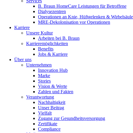
Wir koordinieren Ihre medizinische Versorgung nach der Entlas
Services
B. Braun HomeCare Leistungen für Betroffene
Dialysezentren
Operationen an Knie, Hüftgelenken & Wirbelsäule
MRE-Dekolonisation vor Operationen
Karriere
Unsere Kultur
Arbeiten bei B. Braun
Karrieremöglichkeiten
Benefits
Jobs & Karriere
Über uns
Unternehmen
Innovation Hub
Marke
Stories
Vision & Werte
Zahlen und Fakten
Verantwortung
Produkt-Katalog
Nachhaltigkeit
Innovation Hub
Unser Beitrag
Finden Sie das Produkt, nach dem Sie suchen. Besuchen Sie de
Vielfalt
Lassen Sie uns gemeinsam Innovationen in der Medizintechnik v
Zugang zur Gesundheitsversorgung
Zertifikate
Compliance