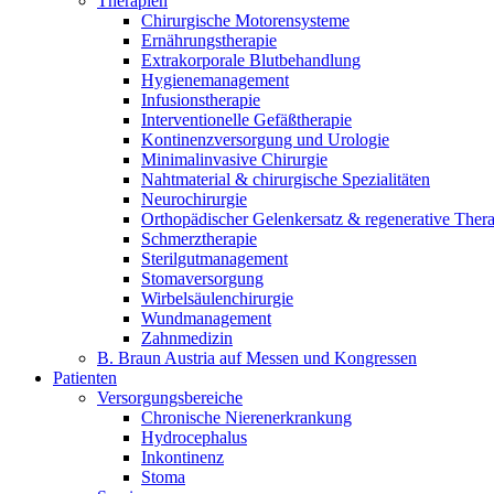
Therapien
Kontakt
Chirurgische Motorensysteme
Ernährungstherapie
Extrakorporale Blutbehandlung
Hygienemanagement
Infusionstherapie
Interventionelle Gefäßtherapie
Kontinenzversorgung und Urologie
Minimalinvasive Chirurgie
Nahtmaterial & chirurgische Spezialitäten
Neurochirurgie
Orthopädischer Gelenkersatz & regenerative Ther
Schmerztherapie
Sterilgutmanagement
Stomaversorgung
Wirbelsäulenchirurgie
Wundmanagement
Zahnmedizin
B. Braun Austria auf Messen und Kongressen
Patienten
Finden Sie Ihren Job
Versorgungsbereiche
Chronische Nierenerkrankung
Entdecken Sie Ihre Karrierechancen bei B. Braun. Durchsuchen 
Hydrocephalus
Inkontinenz
Home Care
Stoma