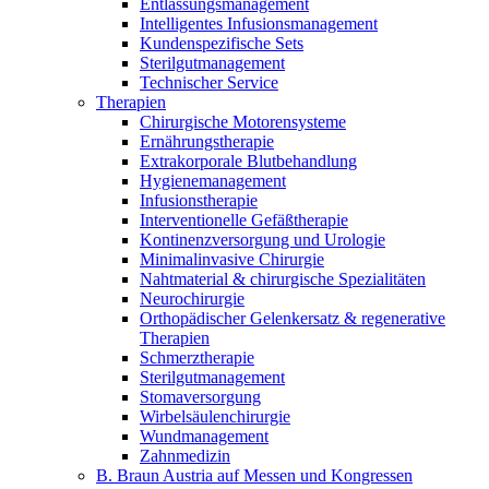
Home Care
Entlassungsmanagement
Intelligentes Infusionsmanagement
Medien
Therapien
Wir koordinieren Ihre medizinische Versorgung nach der
Kundenspezifische Sets
Entlassung aus dem Krankenhaus. Weitere Informationen
Sterilgutmanagement
finden Sie auf unserer Seite zur häuslichen Pflege.
Technischer Service
Kontakt
B. Braun Austria auf Messen und Kongressen
Therapien
Chirurgische Motorensysteme
Ernährungstherapie
Extrakorporale Blutbehandlung
Hygienemanagement
Infusionstherapie
Interventionelle Gefäßtherapie
Kontinenzversorgung und Urologie
Minimalinvasive Chirurgie
Nahtmaterial & chirurgische Spezialitäten
Neurochirurgie
Orthopädischer Gelenkersatz & regenerative
Therapien
Schmerztherapie
Sterilgutmanagement
Stomaversorgung
Innovation Hub
Produkt-Katalog
Wirbelsäulenchirurgie
Lassen Sie uns gemeinsam Innovationen in der
Finden Sie das Produkt, nach dem Sie suchen. Besuchen Sie
Wundmanagement
Medizintechnik vorantreiben. Erfahren Sie mehr über unser
den B. Braun Produktkatalog mit unserem kompletten
Zahnmedizin
Innovationszentrum und präsentieren Sie Ihre Idee.
Portfolio.
B. Braun Austria auf Messen und Kongressen