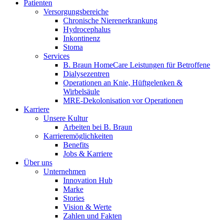
Patienten
Versorgungsbereiche
Chronische Nierenerkrankung
Hydrocephalus
Inkontinenz
Stoma
Services
B. Braun HomeCare Leistungen für Betroffene
Dialysezentren
Operationen an Knie, Hüftgelenken &
Wirbelsäule
MRE-Dekolonisation vor Operationen
Karriere
Unsere Kultur
Arbeiten bei B. Braun
Karrieremöglichkeiten
Benefits
Jobs & Karriere
Über uns
Unternehmen
Innovation Hub
Marke
Stories
Vision & Werte
Zahlen und Fakten