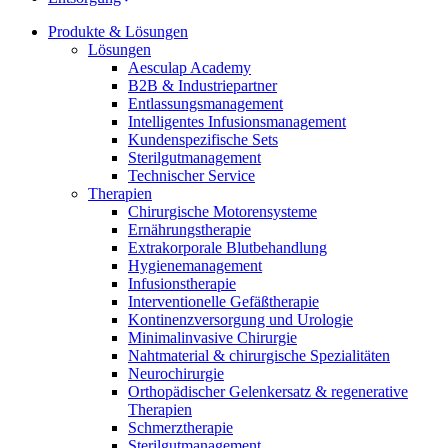
Home Care
Medien
Produkte & Lösungen
Therapien
Wir koordinieren Ihre medizinische Versorgung nach der
Lösungen
Entlassung aus dem Krankenhaus. Weitere Informationen
Aesculap Academy
finden Sie auf unserer Seite zur häuslichen Pflege.
Kontakt
B. Braun Austria auf Messen und Kongressen
B2B & Industriepartner
Entlassungsmanagement
Intelligentes Infusionsmanagement
Kundenspezifische Sets
Sterilgutmanagement
Technischer Service
Therapien
Chirurgische Motorensysteme
Ernährungstherapie
Extrakorporale Blutbehandlung
Hygienemanagement
Infusionstherapie
Interventionelle Gefäßtherapie
Kontinenzversorgung und Urologie
Minimalinvasive Chirurgie
Nahtmaterial & chirurgische Spezialitäten
Innovation Hub
Produkt-Katalog
Neurochirurgie
Orthopädischer Gelenkersatz & regenerative
Lassen Sie uns gemeinsam Innovationen in der
Finden Sie das Produkt, nach dem Sie suchen. Besuchen Sie
Therapien
Medizintechnik vorantreiben. Erfahren Sie mehr über unser
den B. Braun Produktkatalog mit unserem kompletten
Schmerztherapie
Innovationszentrum und präsentieren Sie Ihre Idee.
Portfolio.
Sterilgutmanagement