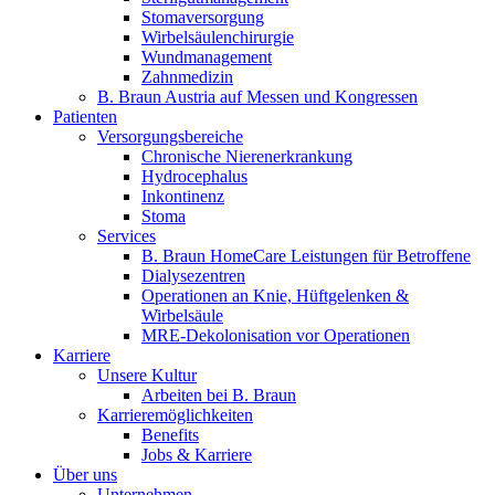
Stomaversorgung
Wirbelsäulenchirurgie
Wundmanagement
Zahnmedizin
B. Braun Austria auf Messen und Kongressen
Patienten
Versorgungsbereiche
Chronische Nierenerkrankung
Hydrocephalus
Inkontinenz
Stoma
Services
B. Braun HomeCare Leistungen für Betroffene
Dialysezentren
Operationen an Knie, Hüftgelenken &
Wirbelsäule
MRE-Dekolonisation vor Operationen
Karriere
Unsere Kultur
Arbeiten bei B. Braun
Karrieremöglichkeiten
Benefits
Jobs & Karriere
Über uns
Unternehmen