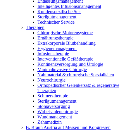
Home Care
Entlassungsmanagement
Intelligentes Infusionsmanagement
Medien
Therapien
Wir koordinieren Ihre medizinische Versorgung nach der
Kundenspezifische Sets
Entlassung aus dem Krankenhaus. Weitere Informationen
Sterilgutmanagement
finden Sie auf unserer Seite zur häuslichen Pflege.
Technischer Service
Kontakt
B. Braun Austria auf Messen und Kongressen
Therapien
Chirurgische Motorensysteme
Ernährungstherapie
Extrakorporale Blutbehandlung
Hygienemanagement
Infusionstherapie
Interventionelle Gefäßtherapie
Kontinenzversorgung und Urologie
Minimalinvasive Chirurgie
Nahtmaterial & chirurgische Spezialitäten
Neurochirurgie
Orthopädischer Gelenkersatz & regenerative
Therapien
Schmerztherapie
Sterilgutmanagement
Stomaversorgung
Innovation Hub
Produkt-Katalog
Wirbelsäulenchirurgie
Lassen Sie uns gemeinsam Innovationen in der
Finden Sie das Produkt, nach dem Sie suchen. Besuchen Sie
Wundmanagement
Medizintechnik vorantreiben. Erfahren Sie mehr über unser
den B. Braun Produktkatalog mit unserem kompletten
Zahnmedizin
Innovationszentrum und präsentieren Sie Ihre Idee.
Portfolio.
B. Braun Austria auf Messen und Kongressen