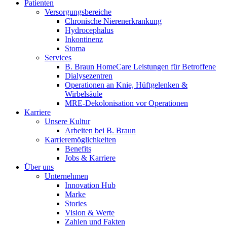
Patienten
Versorgungsbereiche
Chronische Nierenerkrankung
Hydrocephalus
Inkontinenz
Stoma
Services
B. Braun HomeCare Leistungen für Betroffene
Dialysezentren
Operationen an Knie, Hüftgelenken &
Wirbelsäule
MRE-Dekolonisation vor Operationen
Karriere
Unsere Kultur
Arbeiten bei B. Braun
Karrieremöglichkeiten
Benefits
Jobs & Karriere
Über uns
Unternehmen
Innovation Hub
Marke
Stories
Vision & Werte
Zahlen und Fakten